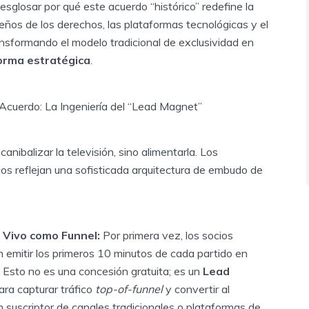
desglosar por qué este acuerdo “histórico” redefine la
ueños de los derechos, las plataformas tecnológicas y el
ansformando el modelo tradicional de exclusividad en
orma estratégica
.
 Acuerdo: La Ingeniería del “Lead Magnet”
anibalizar la televisión, sino alimentarla. Los
s reflejan una sofisticada arquitectura de embudo de
n Vivo como Funnel:
Por primera vez, los socios
 emitir los primeros 10 minutos de cada partido en
 Esto no es una concesión gratuita; es un
Lead
ra capturar tráfico
top-of-funnel
y convertir al
n suscriptor de canales tradicionales o plataformas de