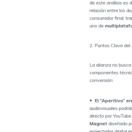
de este análisis es 
relación entre los d
consumidor final, tr
uno de
multiplataf
2. Puntos Clave del
La alianza no busca c
componentes técnico
conversión:
El “Aperitivo” e
audiovisuales podrán
directo por YouTube.
Magnet
diseñado pa
espectador digital e