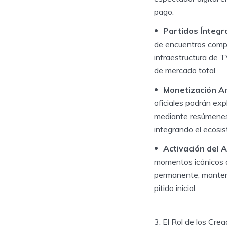
pago.
Partidos Íntegr
de encuentros compl
infraestructura de T
de mercado total.
Monetización A
oficiales podrán ex
mediante resúmenes 
integrando el ecosis
Activación del A
momentos icónicos d
permanente, manteni
pitido inicial.
3. El Rol de los Cr