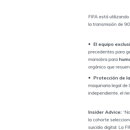
FIFA está utilizando
la transmisión de 90
El equipo exclus
precedentes para gen
maniobra para
huma
orgánico que resuene
Protección de la
maquinaria legal de 
independiente, el ri
Insider Advice:
“No 
la cohorte selecciona
suicidio digital. La 